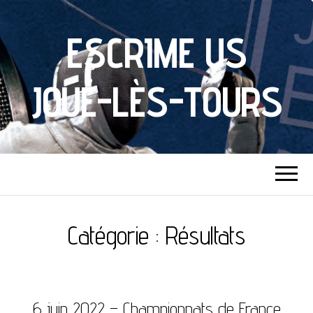
ESCRIME US
JOUÉ-LÈS-TOURS
Catégorie :
Résultats
6 juin 2022 – Championnats de France