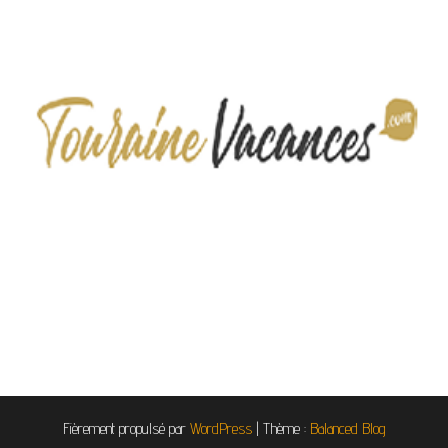
Fièrement propulsé par
WordPress
|
Thème :
Balanced Blog